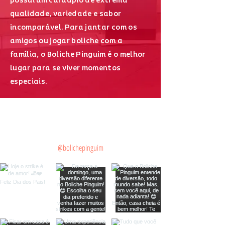
possui um cardápio de extrema
qualidade, variedade e sabor
incomparável. Para jantar com os
amigos ou jogar boliche com a
família, o Boliche Pinguim é o melhor
lugar para se viver momentos
especiais.
ue a gente no instagram
@bolichepinguim