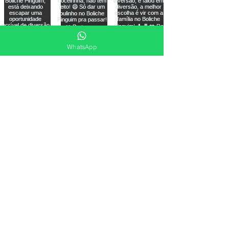
WhatsApp
Load More
LOCALIZAÇÃO
O Boliche Pinguim tem acesso fácil e
estacionamento gratuito pra você aproveitar o
momento de diversão sem se preocupar com
mais nada!
Rua Luiz Fagundes, nº 104,
Praia Comprida | São José - SC
HORÁRIOS